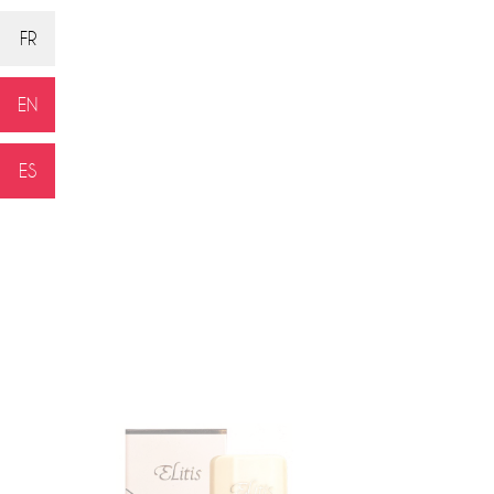
FR
EN
ES